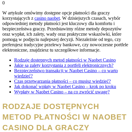
0
W artykule omówimy dostępne opcje płatności dla graczy
korzystających z
casino naobet
. W dzisiejszych czasach, wybór
odpowiedniej metody płatności jest kluczowy dla komfortu i
bezpieczeństwa graczy. Przedstawimy różne metody depozytów
oraz wypłat, ich zalety, wady oraz praktyczne wskazówki, które
pomogą w podjęciu najlepszej decyzji. Niezależnie od tego, czy
preferujesz tradycyjne przelewy bankowe, czy nowoczesne portfele
elektroniczne, znajdziesz tu szczegółowe informacje.
Rodzaje dostępnych metod płatności w Naobet Casino
Jakie są zalety korzystania z portfeli elektronicznych?
Bezpieczeństwo transakcji w Naobet Casino – co warto
wiedzieć?
Czas przetwarzania płatności – co musisz wiedzieć?
Jak dokonać wpłaty w Naobet Casino – krok po kroku
Wypłaty w Naobet Casino – na co zwrócić uwagę?
RODZAJE DOSTĘPNYCH
METOD PŁATNOŚCI W NAOBET
CASINO DLA GRACZY