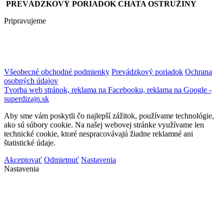
PREVÁDZKOVÝ PORIADOK CHATA OSTRUŽINY
Pripravujeme
Všeobecné obchodné podmienky
Prevádzkový poriadok
Ochrana
osobných údajov
Tvorba web stránok, reklama na Facebooku, reklama na Google -
superdizajn.sk
Aby sme vám poskytli čo najlepší zážitok, používame technológie,
ako sú súbory cookie. Na našej webovej stránke využívame len
technické cookie, ktoré nespracovávajú žiadne reklamné ani
štatistické údaje.
Akceptovať
Odmietnuť
Nastavenia
Nastavenia