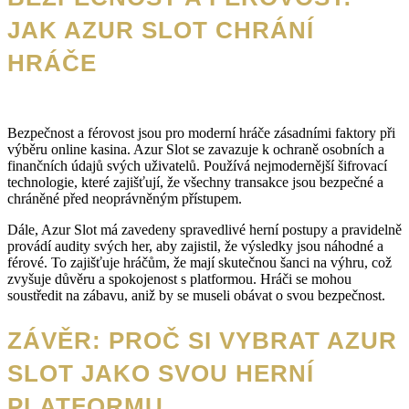
JAK AZUR SLOT CHRÁNÍ
HRÁČE
Bezpečnost a férovost jsou pro moderní hráče zásadními faktory při
výběru online kasina. Azur Slot se zavazuje k ochraně osobních a
finančních údajů svých uživatelů. Používá nejmodernější šifrovací
technologie, které zajišťují, že všechny transakce jsou bezpečné a
chráněné před neoprávněným přístupem.
Dále, Azur Slot má zavedeny spravedlivé herní postupy a pravidelně
provádí audity svých her, aby zajistil, že výsledky jsou náhodné a
férové. To zajišťuje hráčům, že mají skutečnou šanci na výhru, což
zvyšuje důvěru a spokojenost s platformou. Hráči se mohou
soustředit na zábavu, aniž by se museli obávat o svou bezpečnost.
ZÁVĚR: PROČ SI VYBRAT AZUR
SLOT JAKO SVOU HERNÍ
PLATFORMU