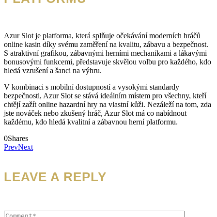
Azur Slot je platforma, která splňuje očekávání moderních hráčů
online kasin díky svému zaměření na kvalitu, zábavu a bezpečnost.
S atraktivní grafikou, zábavnými herními mechanikami a lákavými
bonusovými funkcemi, představuje skvělou volbu pro každého, kdo
hledá vzrušení a šanci na výhru.
V kombinaci s mobilní dostupností a vysokými standardy
bezpečnosti, Azur Slot se stává ideálním místem pro všechny, kteří
chtějí zažít online hazardní hry na vlastní kůži. Nezáleží na tom, zda
jste nováček nebo zkušený hráč, Azur Slot má co nabídnout
každému, kdo hledá kvalitní a zábavnou herní platformu.
0
Shares
Prev
Next
LEAVE A REPLY