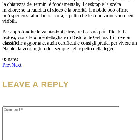
la chiarezza dei termini è fondamentale, il desktop è la scelta
migliore; se la rapidità di gioco è la priorità, il mobile può offrire
un’esperienza altrettanto sicura, a patto che le condizioni siano ben
visibili.
Per approfondire le valutazioni e trovare i casinò più affidabili e
festosi, visita le guide dettagliate di Ristorante Gellius. Lì troverai
classifiche aggiornate, audit certificati e consigli pratici per vivere un
Natale da vero high roller, sempre nel rispetto della legge.
0
Shares
Prev
Next
LEAVE A REPLY