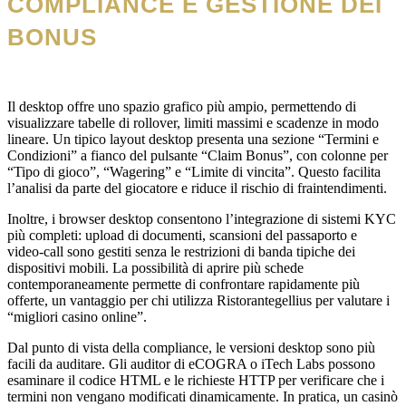
COMPLIANCE E GESTIONE DEI
BONUS
Il desktop offre uno spazio grafico più ampio, permettendo di
visualizzare tabelle di rollover, limiti massimi e scadenze in modo
lineare. Un tipico layout desktop presenta una sezione “Termini e
Condizioni” a fianco del pulsante “Claim Bonus”, con colonne per
“Tipo di gioco”, “Wagering” e “Limite di vincita”. Questo facilita
l’analisi da parte del giocatore e riduce il rischio di fraintendimenti.
Inoltre, i browser desktop consentono l’integrazione di sistemi KYC
più completi: upload di documenti, scansioni del passaporto e
video‑call sono gestiti senza le restrizioni di banda tipiche dei
dispositivi mobili. La possibilità di aprire più schede
contemporaneamente permette di confrontare rapidamente più
offerte, un vantaggio per chi utilizza Ristorantegellius per valutare i
“migliori casino online”.
Dal punto di vista della compliance, le versioni desktop sono più
facili da auditare. Gli auditor di eCOGRA o iTech Labs possono
esaminare il codice HTML e le richieste HTTP per verificare che i
termini non vengano modificati dinamicamente. In pratica, un casinò