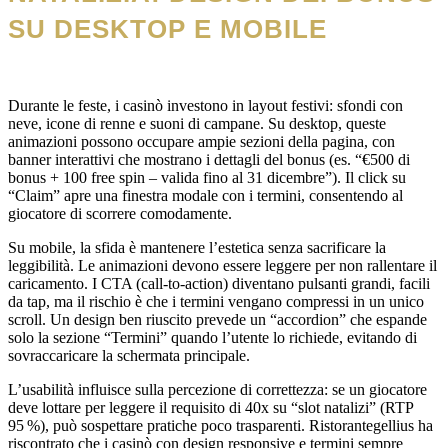
SU DESKTOP E MOBILE
Durante le feste, i casinò investono in layout festivi: sfondi con
neve, icone di renne e suoni di campane. Su desktop, queste
animazioni possono occupare ampie sezioni della pagina, con
banner interattivi che mostrano i dettagli del bonus (es. “€500 di
bonus + 100 free spin – valida fino al 31 dicembre”). Il click su
“Claim” apre una finestra modale con i termini, consentendo al
giocatore di scorrere comodamente.
Su mobile, la sfida è mantenere l’estetica senza sacrificare la
leggibilità. Le animazioni devono essere leggere per non rallentare il
caricamento. I CTA (call‑to‑action) diventano pulsanti grandi, facili
da tap, ma il rischio è che i termini vengano compressi in un unico
scroll. Un design ben riuscito prevede un “accordion” che espande
solo la sezione “Termini” quando l’utente lo richiede, evitando di
sovraccaricare la schermata principale.
L’usabilità influisce sulla percezione di correttezza: se un giocatore
deve lottare per leggere il requisito di 40x su “slot natalizi” (RTP
95 %), può sospettare pratiche poco trasparenti. Ristorantegellius ha
riscontrato che i casinò con design responsive e termini sempre