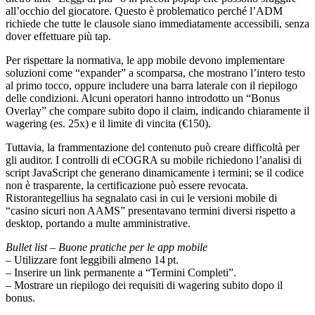
all’occhio del giocatore. Questo è problematico perché l’ADM
richiede che tutte le clausole siano immediatamente accessibili, senza
dover effettuare più tap.
Per rispettare la normativa, le app mobile devono implementare
soluzioni come “expander” a scomparsa, che mostrano l’intero testo
al primo tocco, oppure includere una barra laterale con il riepilogo
delle condizioni. Alcuni operatori hanno introdotto un “Bonus
Overlay” che compare subito dopo il claim, indicando chiaramente il
wagering (es. 25x) e il limite di vincita (€150).
Tuttavia, la frammentazione del contenuto può creare difficoltà per
gli auditor. I controlli di eCOGRA su mobile richiedono l’analisi di
script JavaScript che generano dinamicamente i termini; se il codice
non è trasparente, la certificazione può essere revocata.
Ristorantegellius ha segnalato casi in cui le versioni mobile di
“casino sicuri non AAMS” presentavano termini diversi rispetto a
desktop, portando a multe amministrative.
Bullet list – Buone pratiche per le app mobile
– Utilizzare font leggibili almeno 14 pt.
– Inserire un link permanente a “Termini Completi”.
– Mostrare un riepilogo dei requisiti di wagering subito dopo il
bonus.