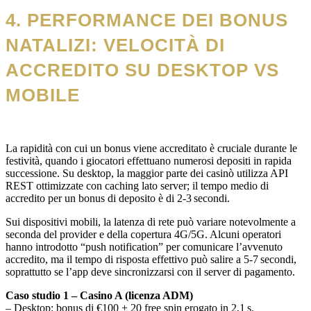
4. PERFORMANCE DEI BONUS
NATALIZI: VELOCITÀ DI
ACCREDITO SU DESKTOP VS
MOBILE
La rapidità con cui un bonus viene accreditato è cruciale durante le
festività, quando i giocatori effettuano numerosi depositi in rapida
successione. Su desktop, la maggior parte dei casinò utilizza API
REST ottimizzate con caching lato server; il tempo medio di
accredito per un bonus di deposito è di 2‑3 secondi.
Sui dispositivi mobili, la latenza di rete può variare notevolmente a
seconda del provider e della copertura 4G/5G. Alcuni operatori
hanno introdotto “push notification” per comunicare l’avvenuto
accredito, ma il tempo di risposta effettivo può salire a 5‑7 secondi,
soprattutto se l’app deve sincronizzarsi con il server di pagamento.
Caso studio 1 – Casino A (licenza ADM)
– Desktop: bonus di €100 + 20 free spin erogato in 2,1 s.