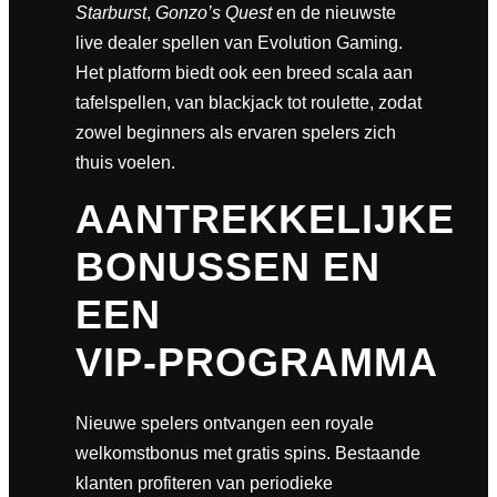
Starburst
,
Gonzo’s Quest
en de nieuwste
live dealer spellen van Evolution Gaming.
Het platform biedt ook een breed scala aan
tafelspellen, van blackjack tot roulette, zodat
zowel beginners als ervaren spelers zich
thuis voelen.
AANTREKKELIJKE
BONUSSEN EN
EEN
VIP‑PROGRAMMA
Nieuwe spelers ontvangen een royale
welkomstbonus met gratis spins. Bestaande
klanten profiteren van periodieke