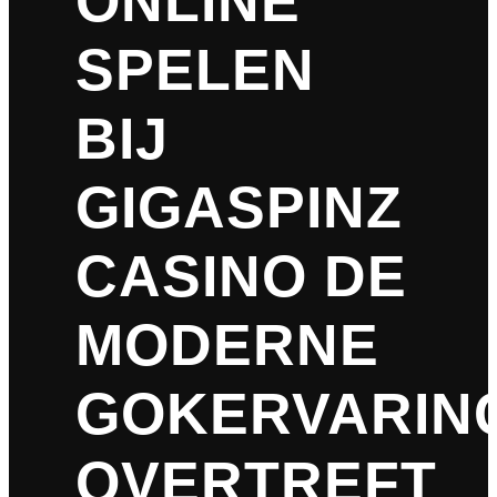
ONLINE
SPELEN
BIJ
GIGASPINZ
CASINO DE
MODERNE
GOKERVARIN
OVERTREFT