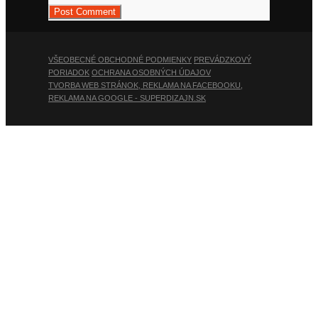
VŠEOBECNÉ OBCHODNÉ PODMIENKY
PREVÁDZKOVÝ
PORIADOK
OCHRANA OSOBNÝCH ÚDAJOV
TVORBA WEB STRÁNOK, REKLAMA NA FACEBOOKU,
REKLAMA NA GOOGLE - SUPERDIZAJN.SK
Aby sme vám poskytli čo najlepší zážitok, používame
technológie, ako sú súbory cookie. Na našej webovej
stránke využívame len technické cookie, ktoré
nespracovávajú žiadne reklamné ani štatistické údaje.
Akceptovať
Odmietnuť
Nastavenia
Nastavenia