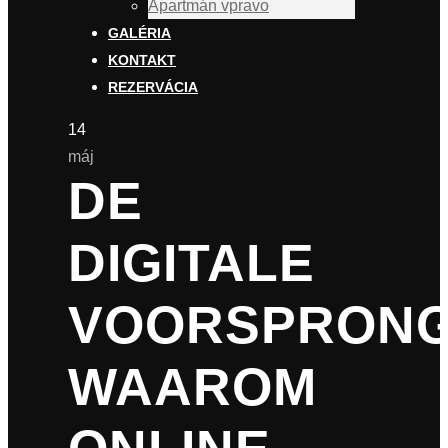
Apartmán vpravo
GALÉRIA
KONTAKT
REZERVÁCIA
14
máj
DE
DIGITALE
VOORSPRONG
WAAROM