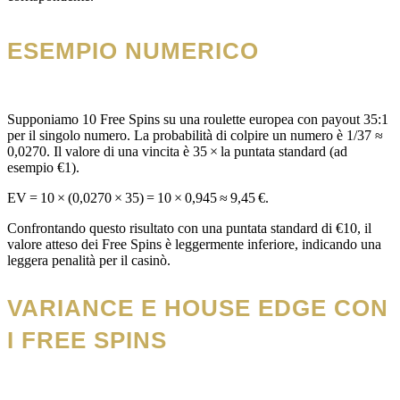
ESEMPIO NUMERICO
Supponiamo 10 Free Spins su una roulette europea con payout 35:1
per il singolo numero. La probabilità di colpire un numero è 1/37 ≈
0,0270. Il valore di una vincita è 35 × la puntata standard (ad
esempio €1).
EV = 10 × (0,0270 × 35) = 10 × 0,945 ≈ 9,45 €.
Confrontando questo risultato con una puntata standard di €10, il
valore atteso dei Free Spins è leggermente inferiore, indicando una
leggera penalità per il casinò.
VARIANCE E HOUSE EDGE CON
I FREE SPINS