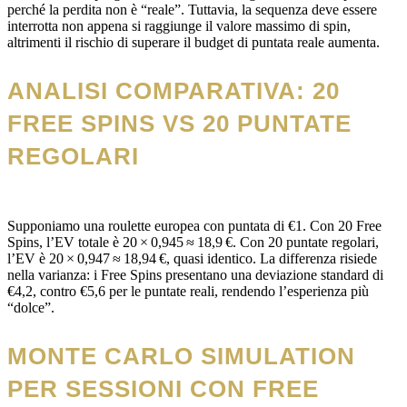
perché la perdita non è “reale”. Tuttavia, la sequenza deve essere
interrotta non appena si raggiunge il valore massimo di spin,
altrimenti il rischio di superare il budget di puntata reale aumenta.
ANALISI COMPARATIVA: 20
FREE SPINS VS 20 PUNTATE
REGOLARI
Supponiamo una roulette europea con puntata di €1. Con 20 Free
Spins, l’EV totale è 20 × 0,945 ≈ 18,9 €. Con 20 puntate regolari,
l’EV è 20 × 0,947 ≈ 18,94 €, quasi identico. La differenza risiede
nella varianza: i Free Spins presentano una deviazione standard di
€4,2, contro €5,6 per le puntate reali, rendendo l’esperienza più
“dolce”.
MONTE CARLO SIMULATION
PER SESSIONI CON FREE