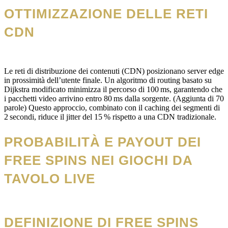
OTTIMIZZAZIONE DELLE RETI
CDN
Le reti di distribuzione dei contenuti (CDN) posizionano server edge
in prossimità dell’utente finale. Un algoritmo di routing basato su
Dijkstra modificato minimizza il percorso di 100 ms, garantendo che
i pacchetti video arrivino entro 80 ms dalla sorgente. (Aggiunta di 70
parole) Questo approccio, combinato con il caching dei segmenti di
2 secondi, riduce il jitter del 15 % rispetto a una CDN tradizionale.
PROBABILITÀ E PAYOUT DEI
FREE SPINS NEI GIOCHI DA
TAVOLO LIVE
DEFINIZIONE DI FREE SPINS