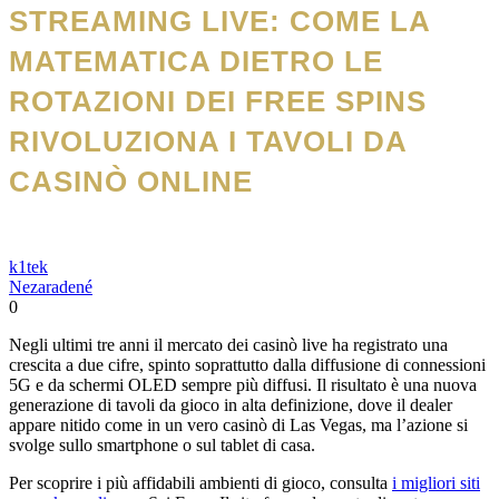
STREAMING LIVE: COME LA
MATEMATICA DIETRO LE
ROTAZIONI DEI FREE SPINS
RIVOLUZIONA I TAVOLI DA
CASINÒ ONLINE
k1tek
Nezaradené
0
Negli ultimi tre anni il mercato dei casinò live ha registrato una
crescita a due cifre, spinto soprattutto dalla diffusione di connessioni
5G e da schermi OLED sempre più diffusi. Il risultato è una nuova
generazione di tavoli da gioco in alta definizione, dove il dealer
appare nitido come in un vero casinò di Las Vegas, ma l’azione si
svolge sullo smartphone o sul tablet di casa.
Per scoprire i più affidabili ambienti di gioco, consulta
i migliori siti