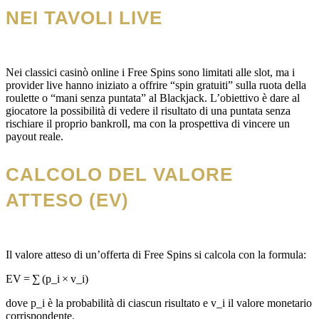
NEI TAVOLI LIVE
Nei classici casinò online i Free Spins sono limitati alle slot, ma i
provider live hanno iniziato a offrire “spin gratuiti” sulla ruota della
roulette o “mani senza puntata” al Blackjack. L’obiettivo è dare al
giocatore la possibilità di vedere il risultato di una puntata senza
rischiare il proprio bankroll, ma con la prospettiva di vincere un
payout reale.
CALCOLO DEL VALORE
ATTESO (EV)
Il valore atteso di un’offerta di Free Spins si calcola con la formula:
EV = ∑ (p_i × v_i)
dove p_i è la probabilità di ciascun risultato e v_i il valore monetario
corrispondente.