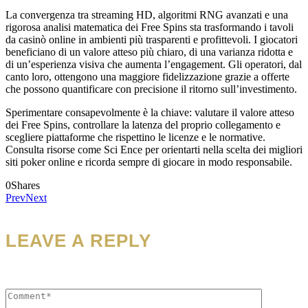
La convergenza tra streaming HD, algoritmi RNG avanzati e una
rigorosa analisi matematica dei Free Spins sta trasformando i tavoli
da casinò online in ambienti più trasparenti e profittevoli. I giocatori
beneficiano di un valore atteso più chiaro, di una varianza ridotta e
di un’esperienza visiva che aumenta l’engagement. Gli operatori, dal
canto loro, ottengono una maggiore fidelizzazione grazie a offerte
che possono quantificare con precisione il ritorno sull’investimento.
Sperimentare consapevolmente è la chiave: valutare il valore atteso
dei Free Spins, controllare la latenza del proprio collegamento e
scegliere piattaforme che rispettino le licenze e le normative.
Consulta risorse come Sci Ence per orientarti nella scelta dei migliori
siti poker online e ricorda sempre di giocare in modo responsabile.
0
Shares
Prev
Next
LEAVE A REPLY