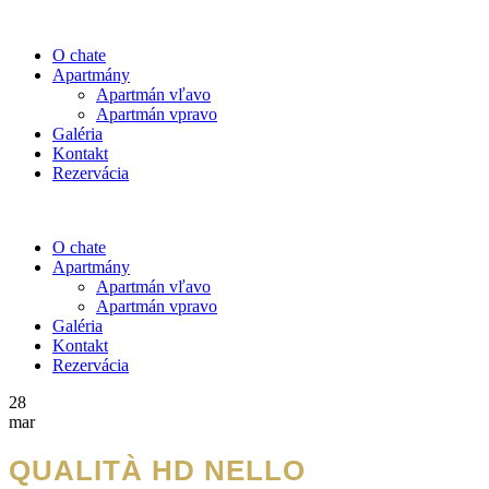
O chate
Apartmány
Apartmán vľavo
Apartmán vpravo
Galéria
Kontakt
Rezervácia
O chate
Apartmány
Apartmán vľavo
Apartmán vpravo
Galéria
Kontakt
Rezervácia
28
mar
QUALITÀ HD NELLO