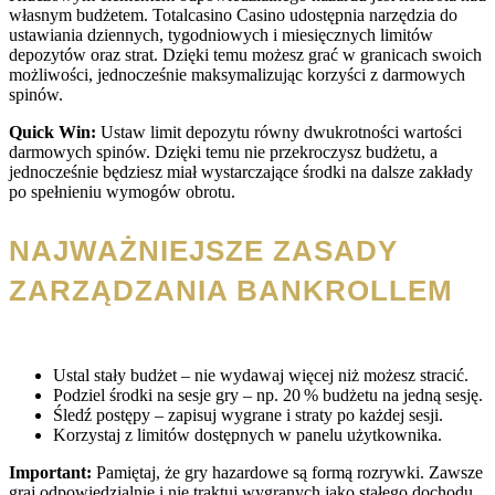
własnym budżetem. Totalcasino Casino udostępnia narzędzia do
ustawiania dziennych, tygodniowych i miesięcznych limitów
depozytów oraz strat. Dzięki temu możesz grać w granicach swoich
możliwości, jednocześnie maksymalizując korzyści z darmowych
spinów.
Quick Win:
Ustaw limit depozytu równy dwukrotności wartości
darmowych spinów. Dzięki temu nie przekroczysz budżetu, a
jednocześnie będziesz miał wystarczające środki na dalsze zakłady
po spełnieniu wymogów obrotu.
NAJWAŻNIEJSZE ZASADY
ZARZĄDZANIA BANKROLLEM
Ustal stały budżet – nie wydawaj więcej niż możesz stracić.
Podziel środki na sesje gry – np. 20 % budżetu na jedną sesję.
Śledź postępy – zapisuj wygrane i straty po każdej sesji.
Korzystaj z limitów dostępnych w panelu użytkownika.
Important:
Pamiętaj, że gry hazardowe są formą rozrywki. Zawsze
graj odpowiedzialnie i nie traktuj wygranych jako stałego dochodu.