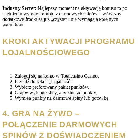
Industry Secret:
Najlepszy moment na aktywację bonusu to po
spełnieniu wymogu obrotu z darmowych spinów – wówczas
dodatkowe środki są już „czyste” i nie wymagają kolejnych
warunków.
KROKI AKTYWACJI PROGRAMU
LOJALNOŚCIOWEGO
Zaloguj się na konto w Totalcasino Casino.
Przejdź do sekcji „Lojalność”.
Wybierz preferowany pakiet punktów.
Graj w wybrane sloty, aby zbierać punkty.
Wymień punkty na darmowe spiny lub gotówkę.
4. GRA NA ŻYWO –
POŁĄCZENIE DARMOWYCH
SPINÓW Z DOŚWIADCZENIEM