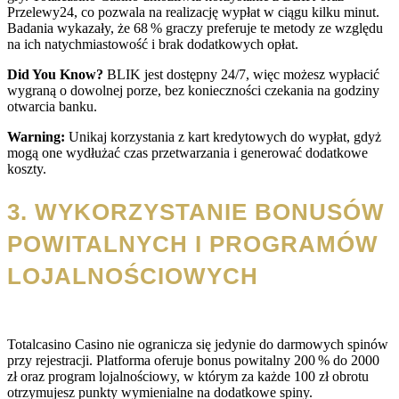
Przelewy24, co pozwala na realizację wypłat w ciągu kilku minut.
Badania wykazały, że 68 % graczy preferuje te metody ze względu
na ich natychmiastowość i brak dodatkowych opłat.
Did You Know?
BLIK jest dostępny 24/7, więc możesz wypłacić
wygraną o dowolnej porze, bez konieczności czekania na godziny
otwarcia banku.
Warning:
Unikaj korzystania z kart kredytowych do wypłat, gdyż
mogą one wydłużać czas przetwarzania i generować dodatkowe
koszty.
3. WYKORZYSTANIE BONUSÓW
POWITALNYCH I PROGRAMÓW
LOJALNOŚCIOWYCH
Totalcasino Casino nie ogranicza się jedynie do darmowych spinów
przy rejestracji. Platforma oferuje bonus powitalny 200 % do 2000
zł oraz program lojalnościowy, w którym za każde 100 zł obrotu
otrzymujesz punkty wymienialne na dodatkowe spiny.