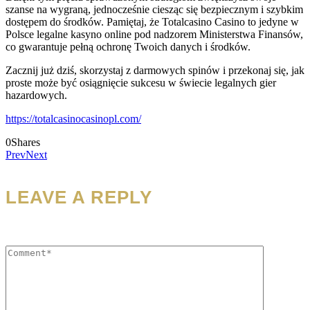
szanse na wygraną, jednocześnie ciesząc się bezpiecznym i szybkim
dostępem do środków. Pamiętaj, że Totalcasino Casino to jedyne w
Polsce legalne kasyno online pod nadzorem Ministerstwa Finansów,
co gwarantuje pełną ochronę Twoich danych i środków.
Zacznij już dziś, skorzystaj z darmowych spinów i przekonaj się, jak
proste może być osiągnięcie sukcesu w świecie legalnych gier
hazardowych.
https://totalcasinocasinopl.com/
0
Shares
Prev
Next
LEAVE A REPLY