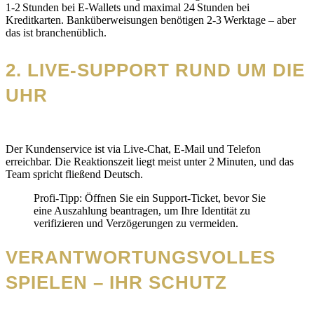
1‑2 Stunden bei E‑Wallets und maximal 24 Stunden bei
Kreditkarten. Banküberweisungen benötigen 2‑3 Werktage – aber
das ist branchenüblich.
2. LIVE‑SUPPORT RUND UM DIE
UHR
Der Kundenservice ist via Live‑Chat, E‑Mail und Telefon
erreichbar. Die Reaktionszeit liegt meist unter 2 Minuten, und das
Team spricht fließend Deutsch.
Profi‑Tipp: Öffnen Sie ein Support‑Ticket, bevor Sie
eine Auszahlung beantragen, um Ihre Identität zu
verifizieren und Verzögerungen zu vermeiden.
VERANTWORTUNGSVOLLES
SPIELEN – IHR SCHUTZ