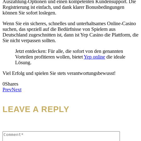
Auszahlung‑Optionen und einen kompetenten Kundensupport. Die
Registrierung ist einfach, und dank klarer Bonusbedingungen
können Sie sofort loslegen.
Wenn Sie ein sicheres, schnelles und unterhaltsames Online‑Casino
suchen, das speziell auf die Bedürfnisse von Spielern aus
Deutschland zugeschnitten ist, dann ist Yep Casino die Plattform, die
Sie nicht verpassen sollten.
Jetzt entdecken: Für alle, die sofort von den genannten
Vorteilen profitieren wollen, bietet
Yep online
die ideale
Lösung.
Viel Erfolg und spielen Sie stets verantwortungsbewusst!
0
Shares
Prev
Next
LEAVE A REPLY