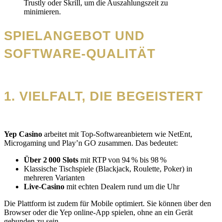
Trustly oder Skrill, um die Auszahlungszeit zu
minimieren.
SPIELANGEBOT UND
SOFTWARE‑QUALITÄT
1. VIELFALT, DIE BEGEISTERT
Yep Casino
arbeitet mit Top‑Softwareanbietern wie NetEnt,
Microgaming und Play’n GO zusammen. Das bedeutet:
Über 2 000 Slots
mit RTP von 94 % bis 98 %
Klassische Tischspiele (Blackjack, Roulette, Poker) in
mehreren Varianten
Live‑Casino
mit echten Dealern rund um die Uhr
Die Plattform ist zudem für Mobile optimiert. Sie können über den
Browser oder die Yep online‑App spielen, ohne an ein Gerät
gebunden zu sein.