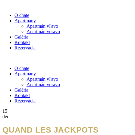
O chate
Apartmány
Apartmán vľavo
Apartmán vpravo
Galéria
Kontakt
Rezervácia
O chate
Apartmány
Apartmán vľavo
Apartmán vpravo
Galéria
Kontakt
Rezervácia
15
dec
QUAND LES JACKPOTS