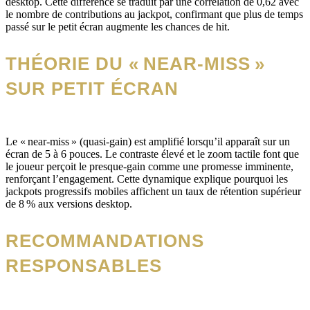
desktop. Cette différence se traduit par une corrélation de 0,62 avec
le nombre de contributions au jackpot, confirmant que plus de temps
passé sur le petit écran augmente les chances de hit.
THÉORIE DU « NEAR‑MISS »
SUR PETIT ÉCRAN
Le « near‑miss » (quasi‑gain) est amplifié lorsqu’il apparaît sur un
écran de 5 à 6 pouces. Le contraste élevé et le zoom tactile font que
le joueur perçoit le presque‑gain comme une promesse imminente,
renforçant l’engagement. Cette dynamique explique pourquoi les
jackpots progressifs mobiles affichent un taux de rétention supérieur
de 8 % aux versions desktop.
RECOMMANDATIONS
RESPONSABLES