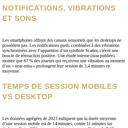
NOTIFICATIONS, VIBRATIONS
ET SONS
Les smartphones offrent des canaux sensoriels que les desktops ne
possèdent pas. Les notifications push, combinées à des vibrations
synchronisées avec l’apparition d’un symbole Scatter, créent une
boucle de rétroaction positive. Une étude interne (non publiée)
montre que 67 % des joueurs qui reçoivent une vibration au moment
d’un « near‑miss » prolongent leur session de 3,4 minutes en
moyenne.
TEMPS DE SESSION MOBILES
VS DESKTOP
Les données agrégées de 2023 indiquent que la durée moyenne
d’une session mobile est de 14 minutes, contre 11 minutes sur