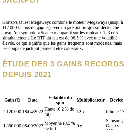
JACKPOT
Gonzo’s Quest Megaways combine le moteur Megaways (jusqu’à
117 000 façons de gagner) avec un jackpot progressif déclenché
lorsqu’un symbole « Scatter » apparaît sur les rouleaux 1, 3 et 5
simultanément. Le RTP du jeu est de 96,5 % avec une volatilité
élevée, ce qui signifie que les gains fréquents sont modestes, mais
les coups de jackpot peuvent être colossaux.
ÉTUDE DES 3 GAINS RECORDS
DEPUIS 2021
Volatilité du
Gain (€)
Date
Multiplicateur
Device
spin
Haute (0,2 % de
2 120 000
18/04/2022
12 x
iPhone 13
hit)
Samsung
Moyenne (0,5 %
1 850 000
05/09/2023
9 x
Galaxy
de hit)