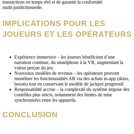
transactions en temps réel et de garantir la conformité
multi‑juridictionnelle.
IMPLICATIONS POUR LES
JOUEURS ET LES OPÉRATEURS
Expérience immersive – les joueurs bénéficient d’une
narration continue, du smartphone à la VR, augmentant la
valeur perçue du jeu.
Nouveaux modèles de revenus – les opérateurs peuvent
monétiser les fonctionnalités AR via des achats in‑app (skins,
boosts) tout en conservant le modèle de jackpot progressif.
Responsabilité accrue – la complexité du système impose des
contrôles plus stricts, notamment des limites de mise
synchronisées entre les appareils.
CONCLUSION