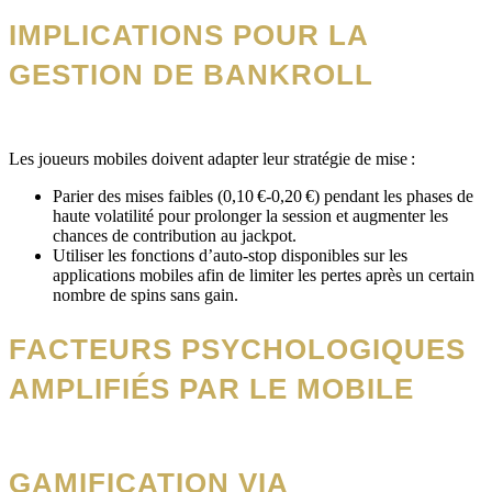
IMPLICATIONS POUR LA
GESTION DE BANKROLL
Les joueurs mobiles doivent adapter leur stratégie de mise :
Parier des mises faibles (0,10 €‑0,20 €) pendant les phases de
haute volatilité pour prolonger la session et augmenter les
chances de contribution au jackpot.
Utiliser les fonctions d’auto‑stop disponibles sur les
applications mobiles afin de limiter les pertes après un certain
nombre de spins sans gain.
FACTEURS PSYCHOLOGIQUES
AMPLIFIÉS PAR LE MOBILE
GAMIFICATION VIA