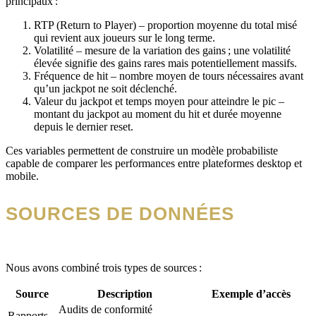
principaux :
RTP (Return to Player) – proportion moyenne du total misé
qui revient aux joueurs sur le long terme.
Volatilité – mesure de la variation des gains ; une volatilité
élevée signifie des gains rares mais potentiellement massifs.
Fréquence de hit – nombre moyen de tours nécessaires avant
qu’un jackpot ne soit déclenché.
Valeur du jackpot et temps moyen pour atteindre le pic –
montant du jackpot au moment du hit et durée moyenne
depuis le dernier reset.
Ces variables permettent de construire un modèle probabiliste
capable de comparer les performances entre plateformes desktop et
mobile.
SOURCES DE DONNÉES
Nous avons combiné trois types de sources :
Source
Description
Exemple d’accès
Audits de conformité
Rapports