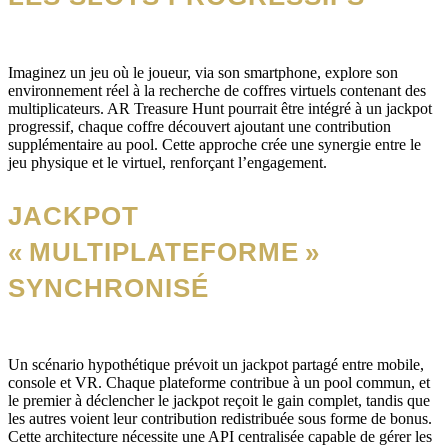
Imaginez un jeu où le joueur, via son smartphone, explore son
environnement réel à la recherche de coffres virtuels contenant des
multiplicateurs. AR Treasure Hunt pourrait être intégré à un jackpot
progressif, chaque coffre découvert ajoutant une contribution
supplémentaire au pool. Cette approche crée une synergie entre le
jeu physique et le virtuel, renforçant l’engagement.
JACKPOT
« MULTIPLATEFORME »
SYNCHRONISÉ
Un scénario hypothétique prévoit un jackpot partagé entre mobile,
console et VR. Chaque plateforme contribue à un pool commun, et
le premier à déclencher le jackpot reçoit le gain complet, tandis que
les autres voient leur contribution redistribuée sous forme de bonus.
Cette architecture nécessite une API centralisée capable de gérer les