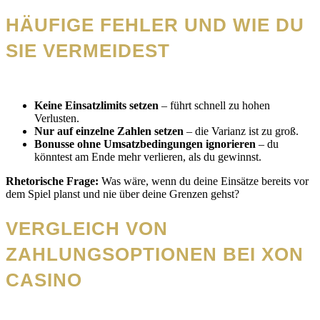
HÄUFIGE FEHLER UND WIE DU
SIE VERMEIDEST
Keine Einsatzlimits setzen
– führt schnell zu hohen
Verlusten.
Nur auf einzelne Zahlen setzen
– die Varianz ist zu groß.
Bonusse ohne Umsatzbedingungen ignorieren
– du
könntest am Ende mehr verlieren, als du gewinnst.
Rhetorische Frage:
Was wäre, wenn du deine Einsätze bereits vor
dem Spiel planst und nie über deine Grenzen gehst?
VERGLEICH VON
ZAHLUNGSOPTIONEN BEI XON
CASINO