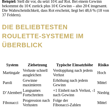
Beispiel:
Stell dir vor, du setzt 10 € auf Rot. Bei einem Gewinn
bekommst du 10 € zurück plus 10 € Gewinn – also 20 € insgesamt.
Die Wahrscheinlichkeit, dass Rot erscheint, liegt bei 48,6 % (18 von
37 Feldern).
DIE BELIEBTESTEN
ROULETTE‑SYSTEME IM
ÜBERBLICK
System
Zielsetzung
Typische Einsatzhöhe
Risiko
Verluste schnell
Verdopplung nach jedem
Martingale
Hoch
ausgleichen
Verlust
Gewinne
Erhöhung nach jedem
Paroli
Mittel
maximieren
Gewinn
Langsames
+1 Einheit nach Verlust, -1
D’Alembert
Niedrig
Fortschreiten
nach Gewinn
Progression nach
Folge der
Fibonacci
Mittel
Verlusten
Fibonacci‑Zahlen