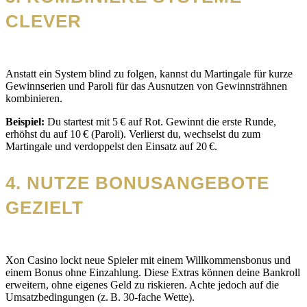
CLEVER
Anstatt ein System blind zu folgen, kannst du Martingale für kurze
Gewinnserien und Paroli für das Ausnutzen von Gewinnsträhnen
kombinieren.
Beispiel:
Du startest mit 5 € auf Rot. Gewinnt die erste Runde,
erhöhst du auf 10 € (Paroli). Verlierst du, wechselst du zum
Martingale und verdoppelst den Einsatz auf 20 €.
4. NUTZE BONUSANGEBOTE
GEZIELT
Xon Casino lockt neue Spieler mit einem Willkommensbonus und
einem Bonus ohne Einzahlung. Diese Extras können deine Bankroll
erweitern, ohne eigenes Geld zu riskieren. Achte jedoch auf die
Umsatzbedingungen (z. B. 30‑fache Wette).