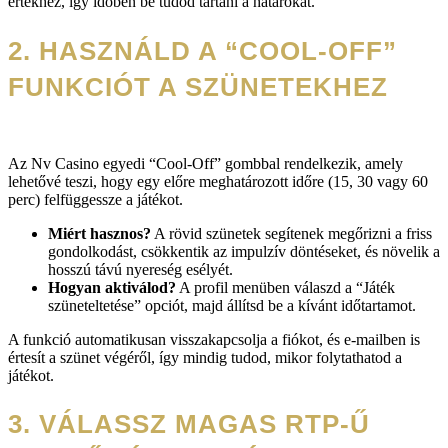
értékhez, így időben be tudod tartani a határokat.
2. HASZNÁLD A “COOL‑OFF”
FUNKCIÓT A SZÜNETEKHEZ
Az Nv Casino egyedi “Cool‑Off” gombbal rendelkezik, amely
lehetővé teszi, hogy egy előre meghatározott időre (15, 30 vagy 60
perc) felfüggessze a játékot.
Miért hasznos?
A rövid szünetek segítenek megőrizni a friss
gondolkodást, csökkentik az impulzív döntéseket, és növelik a
hosszú távú nyereség esélyét.
Hogyan aktiválod?
A profil menüben válaszd a “Játék
szüneteltetése” opciót, majd állítsd be a kívánt időtartamot.
A funkció automatikusan visszakapcsolja a fiókot, és e‑mailben is
értesít a szünet végéről, így mindig tudod, mikor folytathatod a
játékot.
3. VÁLASSZ MAGAS RTP‑Ű