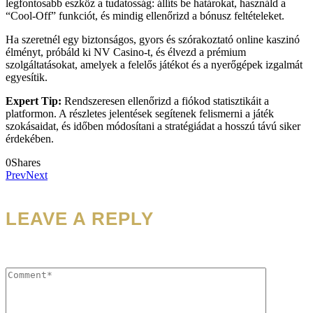
legfontosabb eszköz a tudatosság: állíts be határokat, használd a
“Cool‑Off” funkciót, és mindig ellenőrizd a bónusz feltételeket.
Ha szeretnél egy biztonságos, gyors és szórakoztató online kaszinó
élményt, próbáld ki NV Casino-t, és élvezd a prémium
szolgáltatásokat, amelyek a felelős játékot és a nyerőgépek izgalmát
egyesítik.
Expert Tip:
Rendszeresen ellenőrizd a fiókod statisztikáit a
platformon. A részletes jelentések segítenek felismerni a játék
szokásaidat, és időben módosítani a stratégiádat a hosszú távú siker
érdekében.
0
Shares
Prev
Next
LEAVE A REPLY