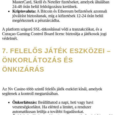
MasterCard, Skrill és Neteller fizetéseket, amelyek általában
24‑48 órán belül feldolgozásra kerülnek.
Kriptovaluta:
A Bitcoin és Ethereum befizetések azonnali
jóváírást biztosítanak, míg a kifizetések 12‑24 órán belül
megérkeznek a pénztárcádba.
A platform szigorú SSL‑titkosítással védi a tranzakciókat, és a
Curaçao Gaming Control Board licenc biztosítja a játékosok jogi
védelmét.
7. FELELŐS JÁTÉK ESZKÖZEI –
ÖNKORLÁTOZÁS ÉS
ÖNKIZÁRÁS
Az Nv Casino több szintű felelős játék eszközt kínál, amelyek
segítenek a kontroll megtartásában.
Önkorlátozás:
Beállíthatod a napi, heti vagy havi
veszteségkorlátot. Ha elérted a limitet, a rendszer
automatikusan letiltja a további fogadásokat.