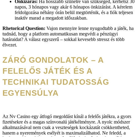
Önkizárás:
Ha hosszabb szünetre van szükséged, kérhetsz 30
napos, 3 hónapos vagy akár 6 hónapos önkizárást. A kérelem
feldolgozása néhány órán belül megtörténik, és a fiók teljesen
inaktív marad a megadott időszakban.
Rhetorical Question:
Vajon mennyire lenne nyugodtabb a játék, ha
tudnád, hogy a platform automatikusan megvédi a pénzügyi
határaidat? A válasz egyszerű – sokkal kevesebb stressz és több
élvezet.
ZÁRÓ GONDOLATOK – A
FELELŐS JÁTÉK ÉS A
TECHNIKAI TUDATOSSÁG
EGYENSÚLYA
Az Nv Casino egy átfogó megoldást kínál a felelős játékra, a gyors
fizetésekre és a magas színvonalú játékélményre. A nyolc módszer
alkalmazásával nem csak a veszteségek kockázatát csökkentheted,
hanem a nyeremények esélyét is maximalizálhatod. Ne feledd, a