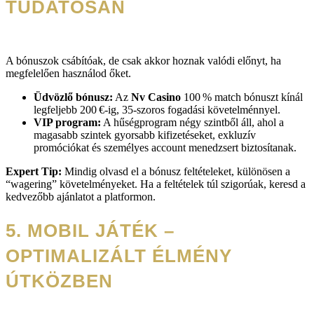
TUDATOSAN
A bónuszok csábítóak, de csak akkor hoznak valódi előnyt, ha
megfelelően használod őket.
Üdvözlő bónusz:
Az
Nv Casino
100 % match bónuszt kínál
legfeljebb 200 €-ig, 35‑szoros fogadási követelménnyel.
VIP program:
A hűségprogram négy szintből áll, ahol a
magasabb szintek gyorsabb kifizetéseket, exkluzív
promóciókat és személyes account menedzsert biztosítanak.
Expert Tip:
Mindig olvasd el a bónusz feltételeket, különösen a
“wagering” követelményeket. Ha a feltételek túl szigorúak, keresd a
kedvezőbb ajánlatot a platformon.
5. MOBIL JÁTÉK –
OPTIMALIZÁLT ÉLMÉNY
ÚTKÖZBEN