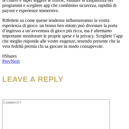
la chiave è saper leggere le offerte, valutare la trasparenza dei
programmi e scegliere app che combinino sicurezza, rapidità di
payout e esperienze immersive.
Riflettete su come queste tendenze influenzeranno la vostra
esperienza di gioco: un bonus ben mirato può diventare la porta
d’ingresso a un’avventura di gioco più ricca, ma è altrettanto
importante monitorare le proprie spese e la privacy. Scegliete l’app
che meglio risponde alle vostre esigenze, tenendo presente che la
vera fedeltà premia chi sa giocare in modo consapevole.
0
Shares
Prev
Next
LEAVE A REPLY