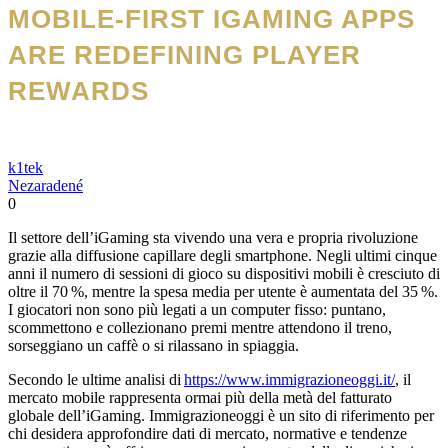
MOBILE‑FIRST IGAMING APPS
ARE REDEFINING PLAYER
REWARDS
k1tek
Nezaradené
0
Il settore dell’iGaming sta vivendo una vera e propria rivoluzione
grazie alla diffusione capillare degli smartphone. Negli ultimi cinque
anni il numero di sessioni di gioco su dispositivi mobili è cresciuto di
oltre il 70 %, mentre la spesa media per utente è aumentata del 35 %.
I giocatori non sono più legati a un computer fisso: puntano,
scommettono e collezionano premi mentre attendono il treno,
sorseggiano un caffè o si rilassano in spiaggia.
Secondo le ultime analisi di
https://www.immigrazioneoggi.it/
, il
mercato mobile rappresenta ormai più della metà del fatturato
globale dell’iGaming. Immigrazioneoggi è un sito di riferimento per
chi desidera approfondire dati di mercato, normative e tendenze