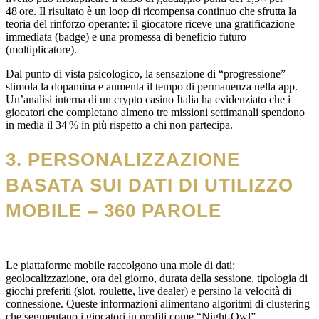
48 ore. Il risultato è un loop di ricompensa continuo che sfrutta la
teoria del rinforzo operante: il giocatore riceve una gratificazione
immediata (badge) e una promessa di beneficio futuro
(moltiplicatore).
Dal punto di vista psicologico, la sensazione di “progressione”
stimola la dopamina e aumenta il tempo di permanenza nella app.
Un’analisi interna di un crypto casino Italia ha evidenziato che i
giocatori che completano almeno tre missioni settimanali spendono
in media il 34 % in più rispetto a chi non partecipa.
3. PERSONALIZZAZIONE
BASATA SUI DATI DI UTILIZZO
MOBILE – 360 PAROLE
Le piattaforme mobile raccolgono una mole di dati:
geolocalizzazione, ora del giorno, durata della sessione, tipologia di
giochi preferiti (slot, roulette, live dealer) e persino la velocità di
connessione. Queste informazioni alimentano algoritmi di clustering
che segmentano i giocatori in profili come “Night‑Owl”,