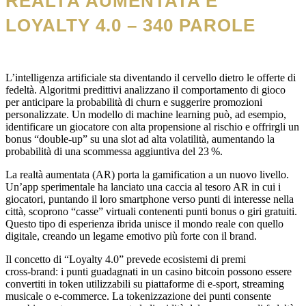
REALTÀ AUMENTATA E
LOYALTY 4.0 – 340 PAROLE
L’intelligenza artificiale sta diventando il cervello dietro le offerte di
fedeltà. Algoritmi predittivi analizzano il comportamento di gioco
per anticipare la probabilità di churn e suggerire promozioni
personalizzate. Un modello di machine learning può, ad esempio,
identificare un giocatore con alta propensione al rischio e offrirgli un
bonus “double‑up” su una slot ad alta volatilità, aumentando la
probabilità di una scommessa aggiuntiva del 23 %.
La realtà aumentata (AR) porta la gamification a un nuovo livello.
Un’app sperimentale ha lanciato una caccia al tesoro AR in cui i
giocatori, puntando il loro smartphone verso punti di interesse nella
città, scoprono “casse” virtuali contenenti punti bonus o giri gratuiti.
Questo tipo di esperienza ibrida unisce il mondo reale con quello
digitale, creando un legame emotivo più forte con il brand.
Il concetto di “Loyalty 4.0” prevede ecosistemi di premi
cross‑brand: i punti guadagnati in un casino bitcoin possono essere
convertiti in token utilizzabili su piattaforme di e‑sport, streaming
musicale o e‑commerce. La tokenizzazione dei punti consente