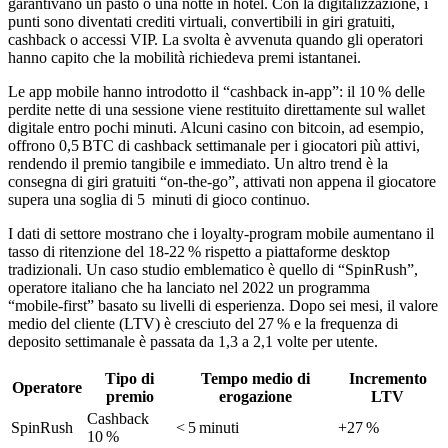
garantivano un pasto o una notte in hotel. Con la digitalizzazione, i
punti sono diventati crediti virtuali, convertibili in giri gratuiti,
cashback o accessi VIP. La svolta è avvenuta quando gli operatori
hanno capito che la mobilità richiedeva premi istantanei.
Le app mobile hanno introdotto il “cashback in‑app”: il 10 % delle
perdite nette di una sessione viene restituito direttamente sul wallet
digitale entro pochi minuti. Alcuni casino con bitcoin, ad esempio,
offrono 0,5 BTC di cashback settimanale per i giocatori più attivi,
rendendo il premio tangibile e immediato. Un altro trend è la
consegna di giri gratuiti “on‑the‑go”, attivati non appena il giocatore
supera una soglia di 5 minuti di gioco continuo.
I dati di settore mostrano che i loyalty‑program mobile aumentano il
tasso di ritenzione del 18‑22 % rispetto a piattaforme desktop
tradizionali. Un caso studio emblematico è quello di “SpinRush”,
operatore italiano che ha lanciato nel 2022 un programma
“mobile‑first” basato su livelli di esperienza. Dopo sei mesi, il valore
medio del cliente (LTV) è cresciuto del 27 % e la frequenza di
deposito settimanale è passata da 1,3 a 2,1 volte per utente.
Tipo di
Tempo medio di
Incremento
Operatore
premio
erogazione
LTV
Cashback
SpinRush
< 5 minuti
+27 %
10 %