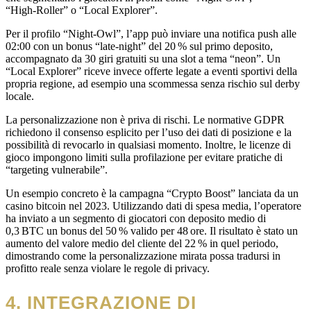
“High‑Roller” o “Local Explorer”.
Per il profilo “Night‑Owl”, l’app può inviare una notifica push alle
02:00 con un bonus “late‑night” del 20 % sul primo deposito,
accompagnato da 30 giri gratuiti su una slot a tema “neon”. Un
“Local Explorer” riceve invece offerte legate a eventi sportivi della
propria regione, ad esempio una scommessa senza rischio sul derby
locale.
La personalizzazione non è priva di rischi. Le normative GDPR
richiedono il consenso esplicito per l’uso dei dati di posizione e la
possibilità di revocarlo in qualsiasi momento. Inoltre, le licenze di
gioco impongono limiti sulla profilazione per evitare pratiche di
“targeting vulnerabile”.
Un esempio concreto è la campagna “Crypto Boost” lanciata da un
casino bitcoin nel 2023. Utilizzando dati di spesa media, l’operatore
ha inviato a un segmento di giocatori con deposito medio di
0,3 BTC un bonus del 50 % valido per 48 ore. Il risultato è stato un
aumento del valore medio del cliente del 22 % in quel periodo,
dimostrando come la personalizzazione mirata possa tradursi in
profitto reale senza violare le regole di privacy.
4. INTEGRAZIONE DI