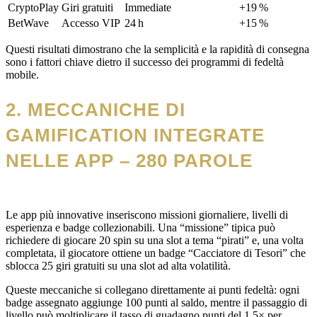
CryptoPlay
Giri gratuiti
Immediate
+19 %
BetWave
Accesso VIP
24 h
+15 %
Questi risultati dimostrano che la semplicità e la rapidità di consegna
sono i fattori chiave dietro il successo dei programmi di fedeltà
mobile.
2. MECCANICHE DI
GAMIFICATION INTEGRATE
NELLE APP – 280 PAROLE
Le app più innovative inseriscono missioni giornaliere, livelli di
esperienza e badge collezionabili. Una “missione” tipica può
richiedere di giocare 20 spin su una slot a tema “pirati” e, una volta
completata, il giocatore ottiene un badge “Cacciatore di Tesori” che
sblocca 25 giri gratuiti su una slot ad alta volatilità.
Queste meccaniche si collegano direttamente ai punti fedeltà: ogni
badge assegnato aggiunge 100 punti al saldo, mentre il passaggio di
livello può moltiplicare il tasso di guadagno punti del 1,5× per