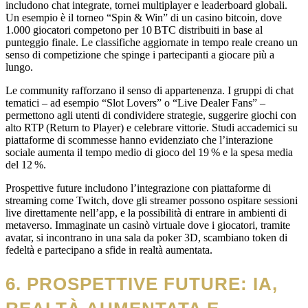
includono chat integrate, tornei multiplayer e leaderboard globali.
Un esempio è il torneo “Spin & Win” di un casino bitcoin, dove
1.000 giocatori competono per 10 BTC distribuiti in base al
punteggio finale. Le classifiche aggiornate in tempo reale creano un
senso di competizione che spinge i partecipanti a giocare più a
lungo.
Le community rafforzano il senso di appartenenza. I gruppi di chat
tematici – ad esempio “Slot Lovers” o “Live Dealer Fans” –
permettono agli utenti di condividere strategie, suggerire giochi con
alto RTP (Return to Player) e celebrare vittorie. Studi accademici su
piattaforme di scommesse hanno evidenziato che l’interazione
sociale aumenta il tempo medio di gioco del 19 % e la spesa media
del 12 %.
Prospettive future includono l’integrazione con piattaforme di
streaming come Twitch, dove gli streamer possono ospitare sessioni
live direttamente nell’app, e la possibilità di entrare in ambienti di
metaverso. Immaginate un casinò virtuale dove i giocatori, tramite
avatar, si incontrano in una sala da poker 3D, scambiano token di
fedeltà e partecipano a sfide in realtà aumentata.
6. PROSPETTIVE FUTURE: IA,