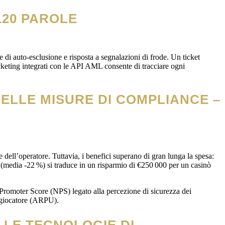
120 PAROLE
ste di auto‑esclusione e risposta a segnalazioni di frode. Un ticket
ticketing integrati con le API AML consente di tracciare ogni
DELLE MISURE DI COMPLIANCE –
ell’operatore. Tuttavia, i benefici superano di gran lunga la spesa:
k (media -22 %) si traduce in un risparmio di €250 000 per un casinò
 Promoter Score (NPS) legato alla percezione di sicurezza dei
 giocatore (ARPU).