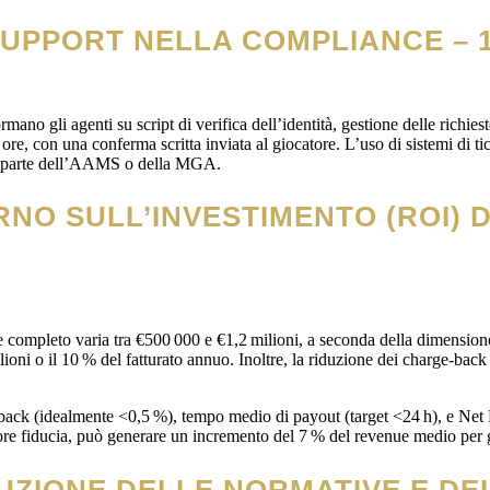
SUPPORT NELLA COMPLIANCE – 
rmano gli agenti su script di verifica dell’identità, gestione delle richie
 ore, con una conferma scritta inviata al giocatore. L’uso di sistemi di 
 da parte dell’AAMS o della MGA.
RNO SULL’INVESTIMENTO (ROI) 
mpleto varia tra €500 000 e €1,2 milioni, a seconda della dimensione d
ioni o il 10 % del fatturato annuo. Inoltre, la riduzione dei charge‑bac
e‑back (idealmente <0,5 %), tempo medio di payout (target <24 h), e Net
ore fiducia, può generare un incremento del 7 % del revenue medio per