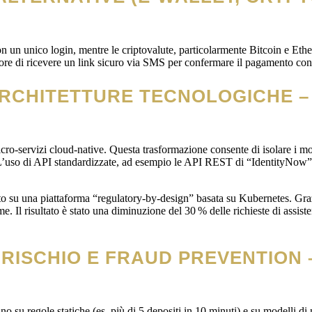
 un unico login, mentre le criptovalute, particolarmente Bitcoin e Ether
atore di ricevere un link sicuro via SMS per confermare il pagamento c
ARCHITETTURE TECNOLOGICHE –
cro‑servizi cloud‑native. Questa trasformazione consente di isolare i 
L’uso di API standardizzate, ad esempio le API REST di “IdentityNow” per
o su una piattaforma “regulatory‑by‑design” basata su Kubernetes. Grazie
me. Il risultato è stato una diminuzione del 30 % delle richieste di assis
L RISCHIO E FRAUD PREVENTION 
sano su regole statiche (es. più di 5 depositi in 10 minuti) e su modelli 