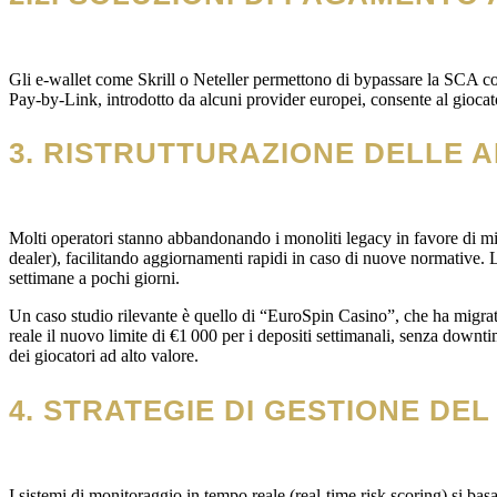
Gli e‑wallet come Skrill o Neteller permettono di bypassare la SCA con
Pay‑by‑Link, introdotto da alcuni provider europei, consente al gioc
3. RISTRUTTURAZIONE DELLE 
Molti operatori stanno abbandonando i monoliti legacy in favore di mi
dealer), facilitando aggiornamenti rapidi in caso di nuove normative. 
settimane a pochi giorni.
Un caso studio rilevante è quello di “EuroSpin Casino”, che ha migrat
reale il nuovo limite di €1 000 per i depositi settimanali, senza downti
dei giocatori ad alto valore.
4. STRATEGIE DI GESTIONE DE
I sistemi di monitoraggio in tempo reale (real‑time risk scoring) si ba