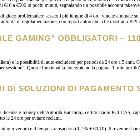
di €10 a €500 in pochi minuti, segnalando un possibile account takeove
 gioco problematico: sessioni più lunghe di 4 ore, vincite anomale su g
autorità di regolamentazione, con report automatici che mostrano KPI di
BLE GAMING” OBBLIGATORI – 11
iera) e la possibilità di auto‑escludersi per periodi da 24 ore a 5 anni.
er sessione”. Queste funzionalità, integrate nella pagina “Il mio profilo
I DI SOLUZIONI DI PAGAMENTO 
es. licenza e‑money dell’Autorità Bancaria), certificazioni PCI‑DSS, cap
o le 24 ore per evitare reclami.
aming revenue) e il fee‑per‑transaction (0,2 % + €0,10). Il revenue share