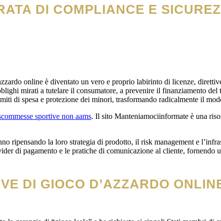
RATA DI COMPLIANCE E SICURE
azzardo online è diventato un vero e proprio labirinto di licenze, diret
hi mirati a tutelare il consumatore, a prevenire il finanziamento del ter
, limiti di spesa e protezione dei minori, trasformando radicalmente il mod
i scommesse sportive non aams
. Il sito Manteniamociinformate è una risor
nno ripensando la loro strategia di prodotto, il risk management e l’infra
ider di pagamento e le pratiche di comunicazione al cliente, fornendo un
VE DI GIOCO D’AZZARDO ONLINE