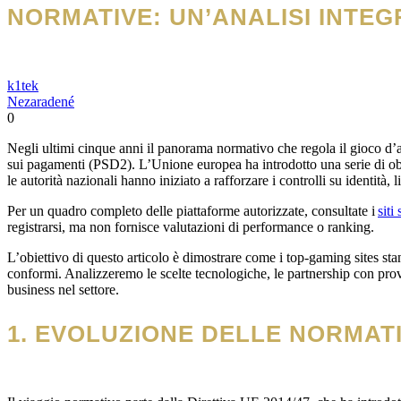
NORMATIVE: UN’ANALISI INTEG
k1tek
Nezaradené
0
Negli ultimi cinque anni il panorama normativo che regola il gioco d’
sui pagamenti (PSD2). L’Unione europea ha introdotto una serie di obblig
le autorità nazionali hanno iniziato a rafforzare i controlli su identità
Per un quadro completo delle piattaforme autorizzate, consultate i
sit
registrarsi, ma non fornisce valutazioni di performance o ranking.
L’obiettivo di questo articolo è dimostrare come i top‑gaming sites sta
conformi. Analizzeremo le scelte tecnologiche, le partnership con prov
business nel settore.
1. EVOLUZIONE DELLE NORMATI