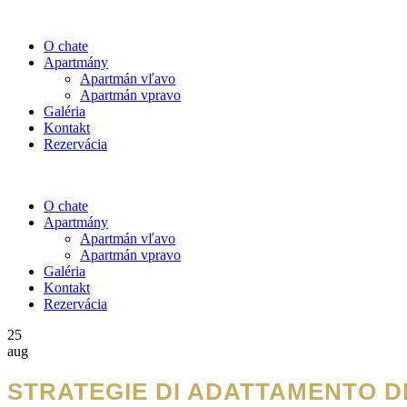
O chate
Apartmány
Apartmán vľavo
Apartmán vpravo
Galéria
Kontakt
Rezervácia
O chate
Apartmány
Apartmán vľavo
Apartmán vpravo
Galéria
Kontakt
Rezervácia
25
aug
STRATEGIE DI ADATTAMENTO DE