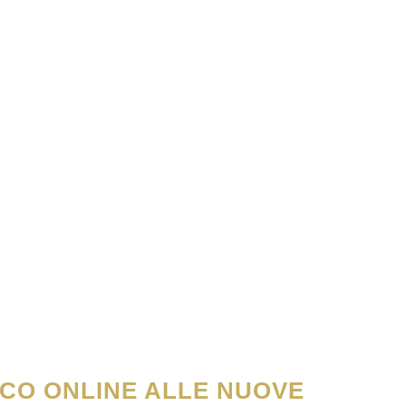
OCO ONLINE ALLE NUOVE