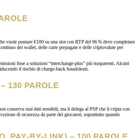
PAROLE
re che vuole puntare €100 su una slot con RTP del 96 % deve completare
ntinuo dei wallet, delle carte prepagate e delle criptovalute per
missioni fisse a soluzioni “interchange‑plus” più trasparenti. Alcuni
riducendo il rischio di charge‑back fraudolenti.
 – 130 PAROLE
n conserva mai dati sensibili, ma li delega al PSP che li cripta con
cezione di sicurezza da parte dei giocatori, soprattutto quando
, PAY‑BY‑LINK) – 100 PAROLE