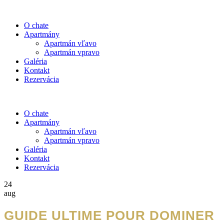
O chate
Apartmány
Apartmán vľavo
Apartmán vpravo
Galéria
Kontakt
Rezervácia
O chate
Apartmány
Apartmán vľavo
Apartmán vpravo
Galéria
Kontakt
Rezervácia
24
aug
GUIDE ULTIME POUR DOMINER