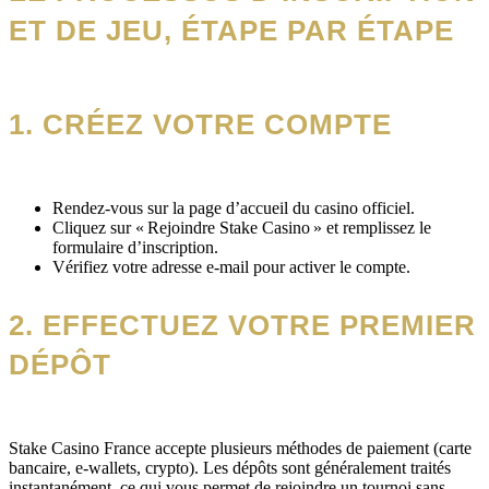
ET DE JEU, ÉTAPE PAR ÉTAPE
1. CRÉEZ VOTRE COMPTE
Rendez‑vous sur la page d’accueil du casino officiel.
Cliquez sur « Rejoindre Stake Casino » et remplissez le
formulaire d’inscription.
Vérifiez votre adresse e‑mail pour activer le compte.
2. EFFECTUEZ VOTRE PREMIER
DÉPÔT
Stake Casino France accepte plusieurs méthodes de paiement (carte
bancaire, e‑wallets, crypto). Les dépôts sont généralement traités
instantanément, ce qui vous permet de rejoindre un tournoi sans